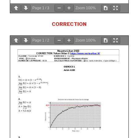
Page
1
/
3
Zoom
100%
CORRECTION
Page
1
/
2
Zoom
100%