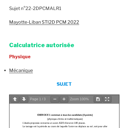
Sujet n°22-2DPCMALR1
Mayotte-Liban STI2D PCM 2022
Calculatrice autorisée
Physique
Mécanique
SUJET
Page
1
/
3
Zoom
100%