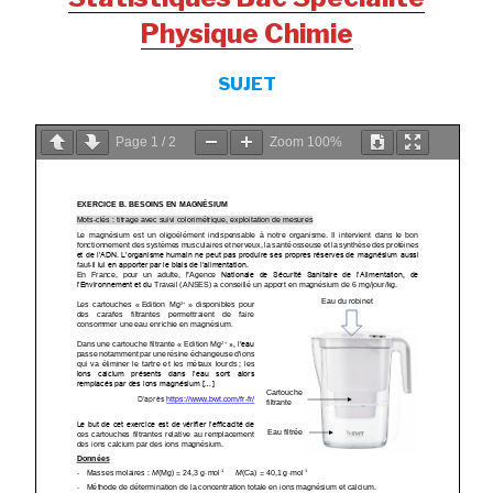
Physique Chimie
SUJET
Page
1
/
2
Zoom
100%