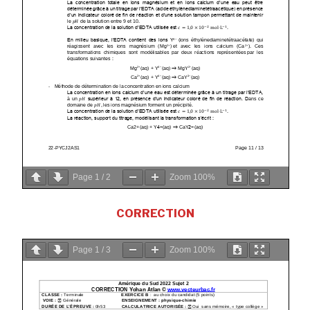
Page
1
/
2
Zoom
100%
CORRECTION
Page
1
/
3
Zoom
100%