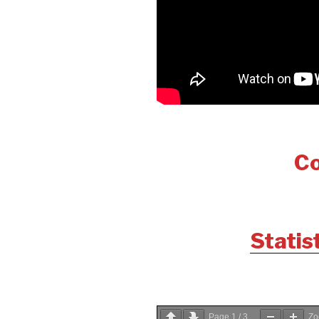
Co
Statis
Page
1
/
3
Z