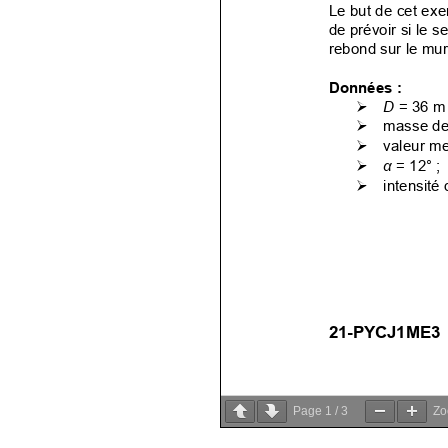
Page
1
/
3
Z