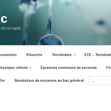
AC
 et corrigés
onnexion
S’inscrire
Terminales
ECE – Terminal
physique-chimie
Épreuves commune de seconde
Fi
Search
d’or
Simulateur de moyenne au bac général
for: