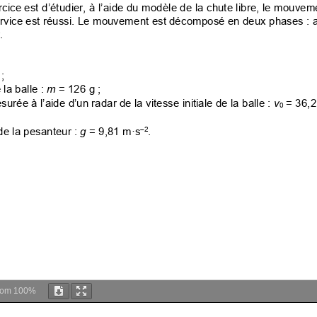
oom
100%