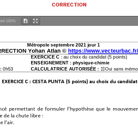
CORRECTION
oom
100%