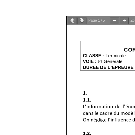
Page
1
/
5
Z