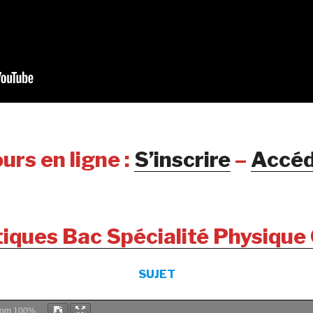
urs en ligne :
S’inscrire
–
Accéd
tiques Bac Spécialité Physique
SUJET
oom
100%