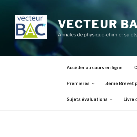
Aller
au
contenu
VECTEUR B
principal
Annales de physique-chimie : sujets
Accéder au cours en ligne
C
Premieres
3ème Brevet 
Sujets évaluations
Livre 