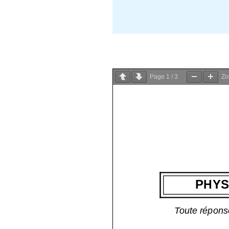
Page
1
/
3
Z