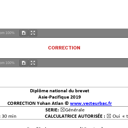
oom
100%
CORRECTION
oom
100%