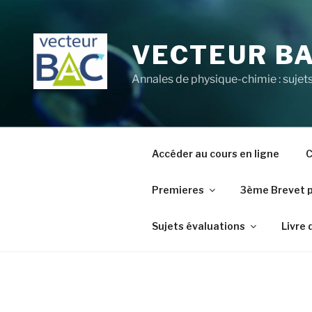
Aller
au
contenu
VECTEUR B
principal
Annales de physique-chimie : sujets
Accéder au cours en ligne
C
Premieres
3ème Brevet 
Sujets évaluations
Livre 