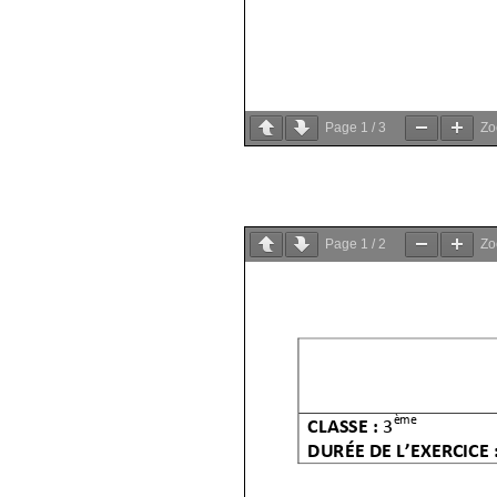
Page
1
/
3
Z
Page
1
/
2
Z