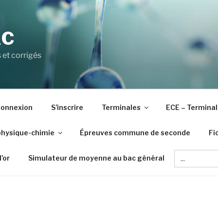
AC
 et corrigés
onnexion
S’inscrire
Terminales
ECE – Terminal
physique-chimie
Épreuves commune de seconde
Fi
Search
d’or
Simulateur de moyenne au bac général
for: