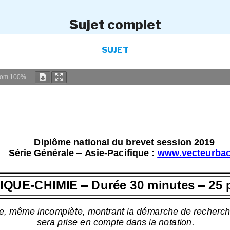
Sujet complet
SUJET
oom
100%