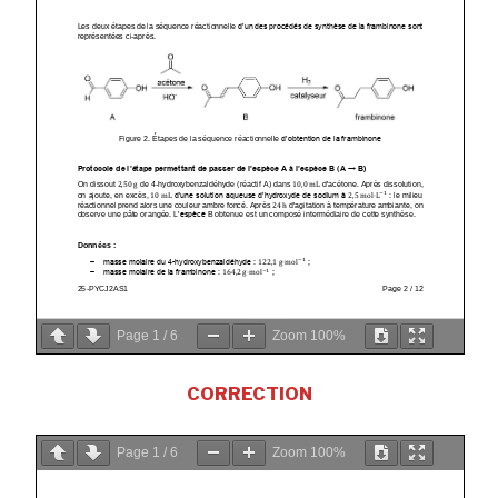
Page
1
/
6
Zoom
100%
CORRECTION
Page
1
/
6
Zoom
100%