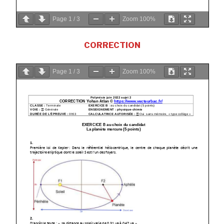
Page
1
/
3
Zoom
100%
CORRECTION
Page
1
/
3
Zoom
100%