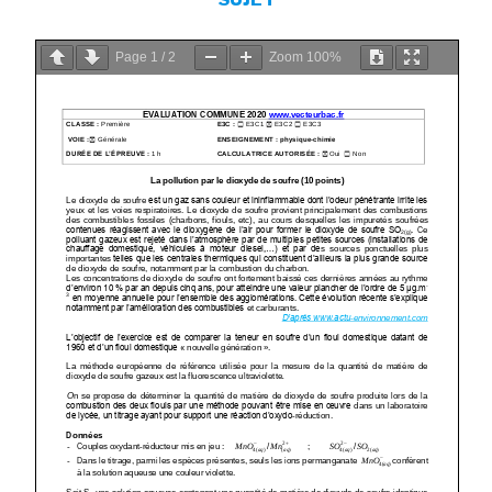
Page
1
/
2
Zoom
100%