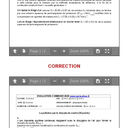
Page
1
/
2
Zoom
100%
CORRECTION
Page
1
/
3
Zoom
100%