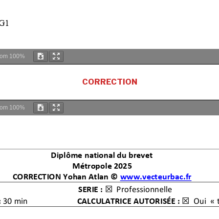
oom
100%
CORRECTION
oom
100%