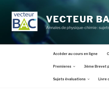
Aller
au
contenu
VECTEUR B
principal
Annales de physique-chimie : sujets
Accéder au cours en ligne
C
Premieres
3ème Brevet 
Sujets évaluations
Livre 