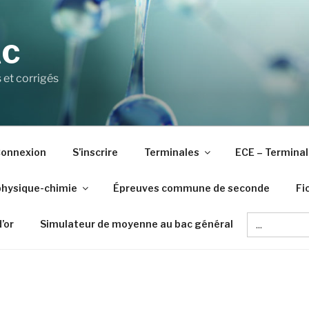
AC
 et corrigés
onnexion
S’inscrire
Terminales
ECE – Terminal
physique-chimie
Épreuves commune de seconde
Fi
Search
d’or
Simulateur de moyenne au bac général
for: