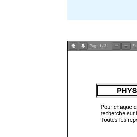
Page
1
/
3
Z