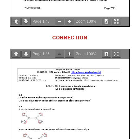
Page
1
/
5
Zoom
100%
CORRECTION
Page
1
/
5
Zoom
100%