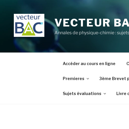
Aller
au
contenu
VECTEUR B
principal
Annales de physique-chimie : sujets
Accéder au cours en ligne
C
Premieres
3ème Brevet 
Sujets évaluations
Livre 