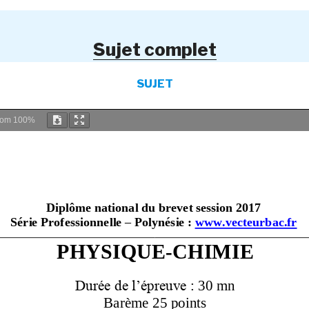
Sujet complet
SUJET
oom
100%