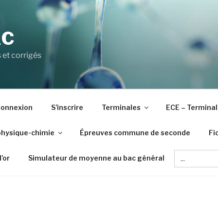
AC
 et corrigés
onnexion
S’inscrire
Terminales
ECE – Terminal
physique-chimie
Épreuves commune de seconde
Fi
Search
d’or
Simulateur de moyenne au bac général
for: