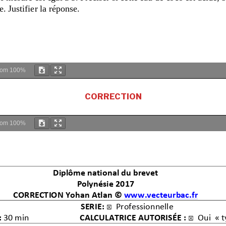
oom
100%
CORRECTION
oom
100%