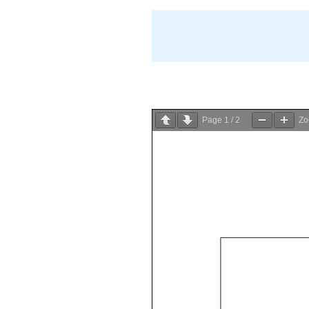
Page
1
/
2
Z