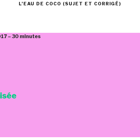
L’EAU DE COCO (SUJET ET CORRIGÉ)
17 – 30 minutes
risée