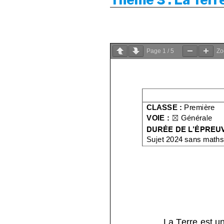
Page
1
/
5
Z