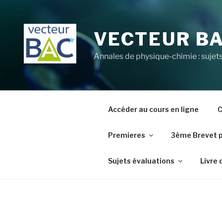
Aller
au
contenu
VECTEUR B
principal
Annales de physique-chimie : sujets
Accéder au cours en ligne
C
Premieres
3ème Brevet 
Sujets évaluations
Livre 