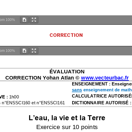
oom
100%
CORRECTION
oom
100%