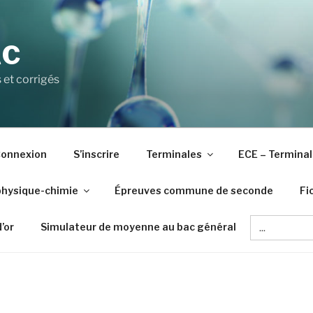
AC
 et corrigés
onnexion
S’inscrire
Terminales
ECE – Terminal
physique-chimie
Épreuves commune de seconde
Fi
Search
d’or
Simulateur de moyenne au bac général
for: