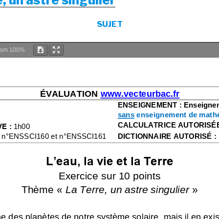
SUJET
oom
100%