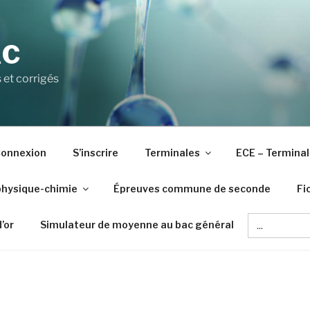
AC
 et corrigés
onnexion
S’inscrire
Terminales
ECE – Terminal
physique-chimie
Épreuves commune de seconde
Fi
Search
d’or
Simulateur de moyenne au bac général
for: