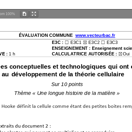
oom
100%