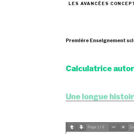
LES AVANCÉES CONCEP
Première Enseignement sci
Calculatrice auto
Une longue histoir
Page
1
/
3
Z