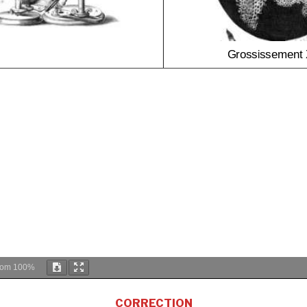
oom
100%
CORRECTION