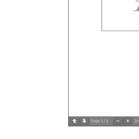
Page
1
/
3
Z