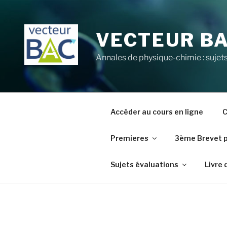
Aller
au
contenu
VECTEUR B
principal
Annales de physique-chimie : sujets
Accéder au cours en ligne
C
Premieres
3ème Brevet 
Sujets évaluations
Livre 