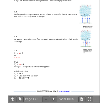
Page
1
/
3
Zoom
100%