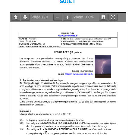
SUJET
Page
1
/
3
Zoom
100%