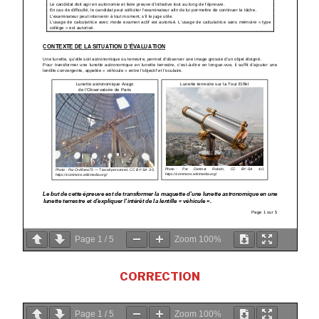
Page
1
/
5
Zoom
100%
CORRECTION
Page
1
/
5
Zoom
100%