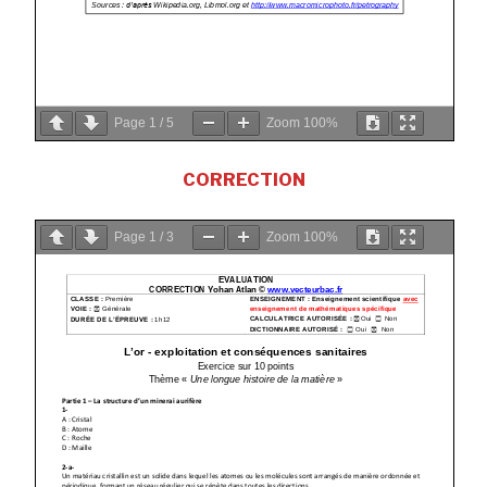
Page
1
/
5
Zoom
100%
CORRECTION
Page
1
/
3
Zoom
100%