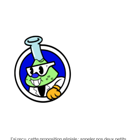
J’ai reçu cette proposition géniale : appeler nos deux petits