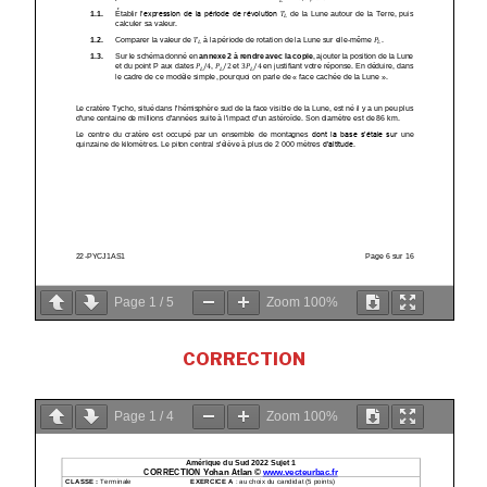
Page
1
/
5
Zoom
100%
CORRECTION
Page
1
/
4
Zoom
100%