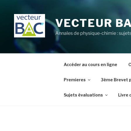
Aller
au
contenu
VECTEUR B
principal
Annales de physique-chimie : sujets
Accéder au cours en ligne
C
Premieres
3ème Brevet 
Sujets évaluations
Livre 