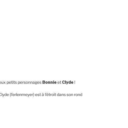
 deux petits personnages
Bonnie
et
Clyde
!
yde (l’erlenmeyer) est à l’étroit dans son rond