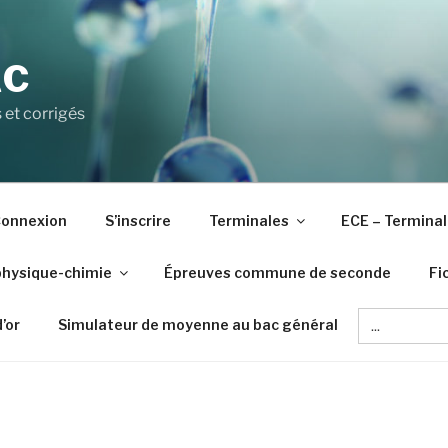
AC
 et corrigés
onnexion
S’inscrire
Terminales
ECE – Terminal
physique-chimie
Épreuves commune de seconde
Fi
Search
d’or
Simulateur de moyenne au bac général
for: