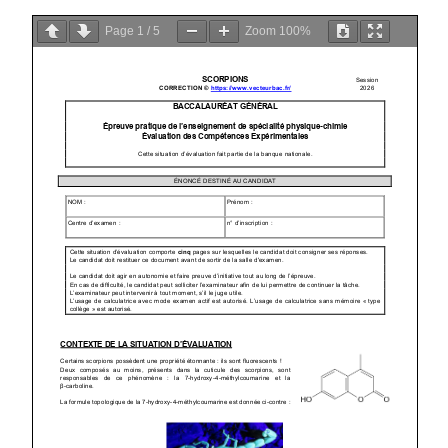
Page
1
/
5
Zoom
100%