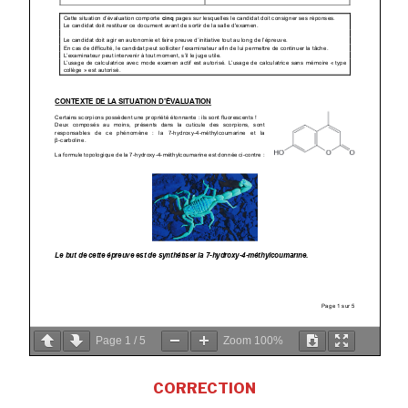
Page
1
/
5
Zoom
100%
CORRECTION