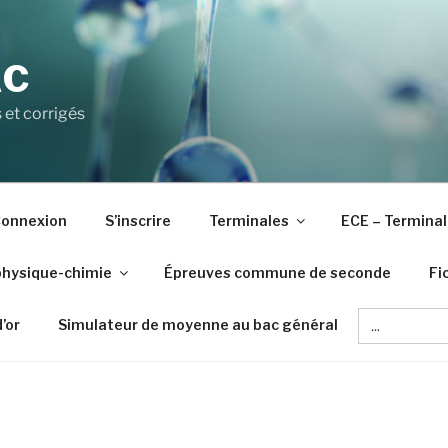
AC
 et corrigés
onnexion
S’inscrire
Terminales
ECE – Terminal
physique-chimie
Épreuves commune de seconde
Fi
Search
d’or
Simulateur de moyenne au bac général
for: