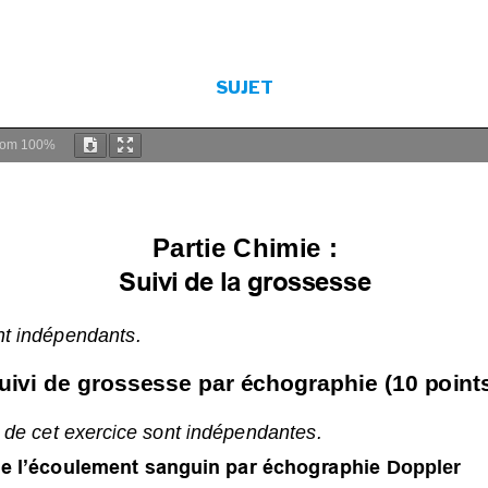
SUJET
oom
100%