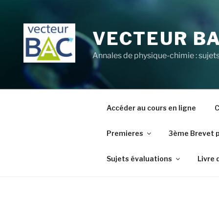
Aller
au
contenu
VECTEUR B
principal
Annales de physique-chimie : sujets
Accéder au cours en ligne
C
Premieres
3ème Brevet 
Sujets évaluations
Livre 