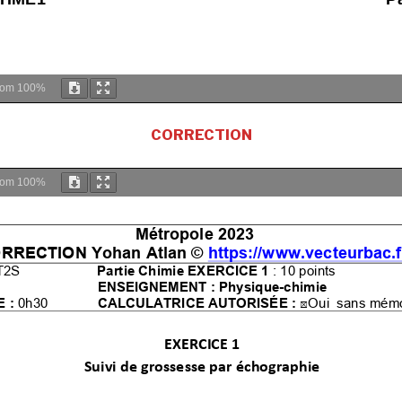
oom
100%
CORRECTION
oom
100%