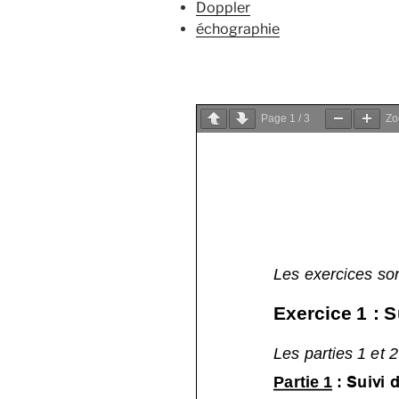
Doppler
échographie
Page
1
/
3
Z