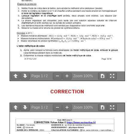
Page
1
/
2
Zoom
100%
CORRECTION
Page
1
/
2
Zoom
100%