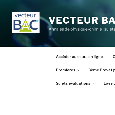
Aller
au
contenu
VECTEUR B
principal
Annales de physique-chimie : sujets
Accéder au cours en ligne
C
Premieres
3ème Brevet 
Sujets évaluations
Livre 