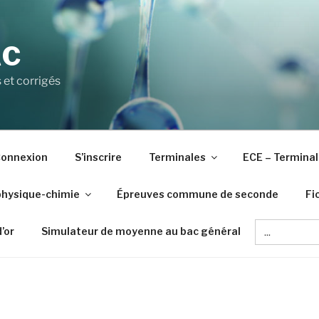
AC
 et corrigés
onnexion
S’inscrire
Terminales
ECE – Terminal
physique-chimie
Épreuves commune de seconde
Fi
Search
d’or
Simulateur de moyenne au bac général
for: