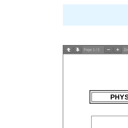
Page
1
/
3
Z