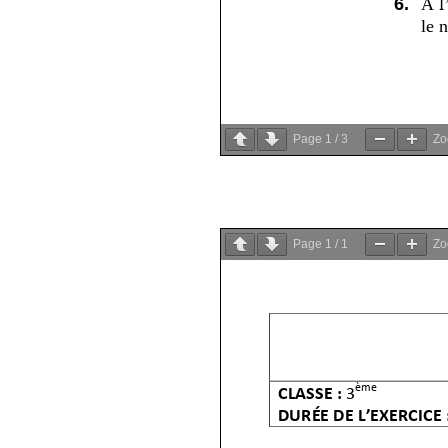
Page
1
/
3
Z
Page
1
/
1
Z