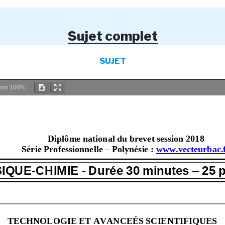
Sujet complet
SUJET
oom
100%