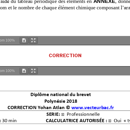
oom
100%
CORRECTION
oom
100%