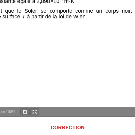
oom
100%
CORRECTION