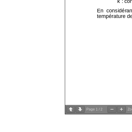
Page
1
/
2
Z