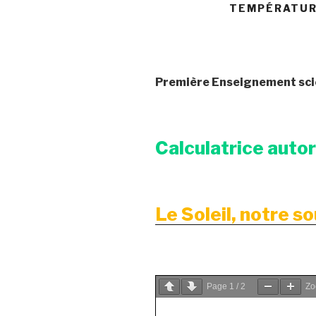
TEMPÉRATURE
Première Enseignement sci
Calculatrice auto
Le Soleil, notre s
Page
1
/
2
Z