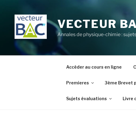
Aller
au
contenu
VECTEUR B
principal
Annales de physique-chimie : sujets
Accéder au cours en ligne
C
Premieres
3ème Brevet 
Sujets évaluations
Livre 