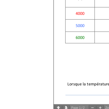
Page
1
/
2
Z