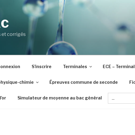
AC
 et corrigés
onnexion
S’inscrire
Terminales
ECE – Terminal
physique-chimie
Épreuves commune de seconde
Fi
Search
d’or
Simulateur de moyenne au bac général
for: