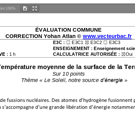
oom
100%