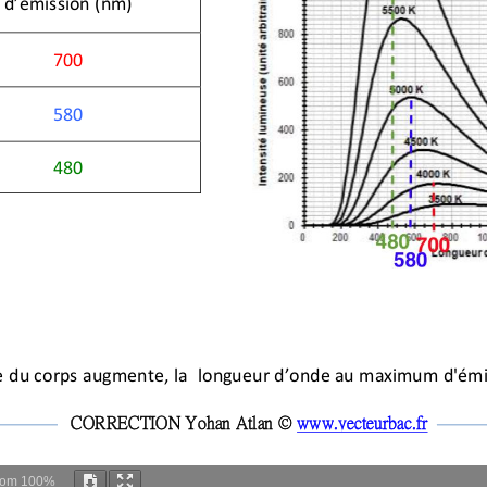
oom
100%