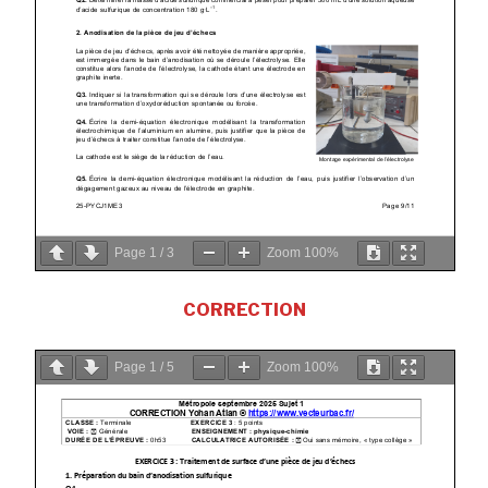
Page
1
/
3
Zoom
100%
CORRECTION
Page
1
/
5
Zoom
100%