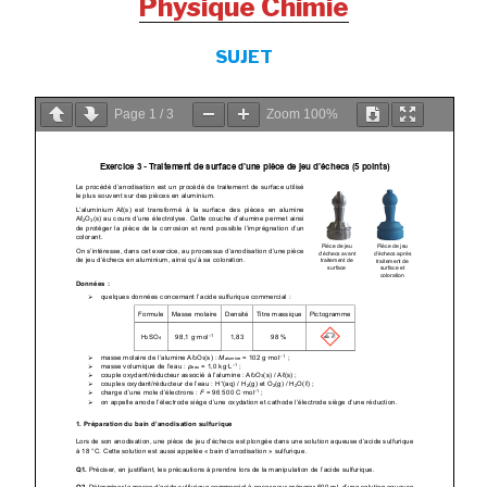
Physique Chimie
SUJET
Page
1
/
3
Zoom
100%