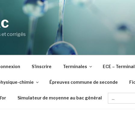
AC
 et corrigés
onnexion
S’inscrire
Terminales
ECE – Terminal
physique-chimie
Épreuves commune de seconde
Fi
Search
d’or
Simulateur de moyenne au bac général
for: