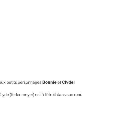
 deux petits personnages
Bonnie
et
Clyde
!
yde (l’erlenmeyer) est à l’étroit dans son rond