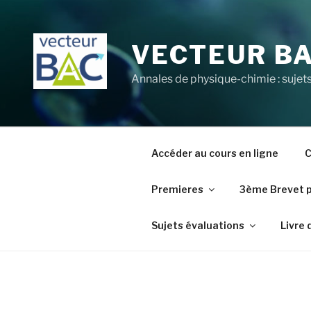
Aller
au
contenu
VECTEUR B
principal
Annales de physique-chimie : sujets
Accéder au cours en ligne
C
Premieres
3ème Brevet 
Sujets évaluations
Livre 