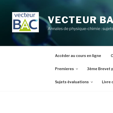
Aller
au
contenu
VECTEUR B
principal
Annales de physique-chimie : sujets
Accéder au cours en ligne
C
Premieres
3ème Brevet 
Sujets évaluations
Livre 