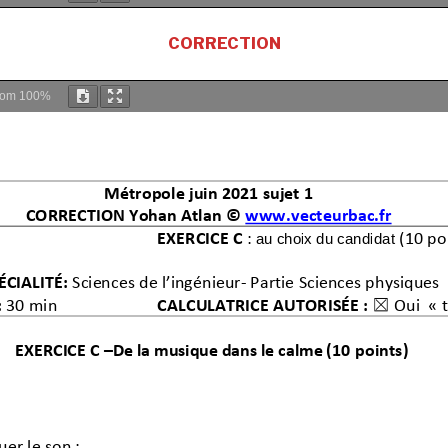
CORRECTION
oom
100%