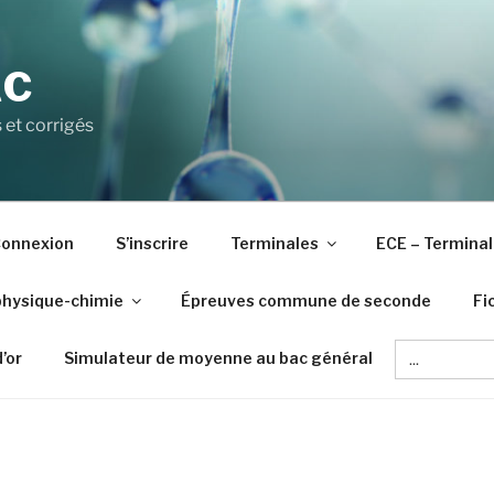
AC
 et corrigés
onnexion
S’inscrire
Terminales
ECE – Terminal
physique-chimie
Épreuves commune de seconde
Fi
Search
d’or
Simulateur de moyenne au bac général
for: