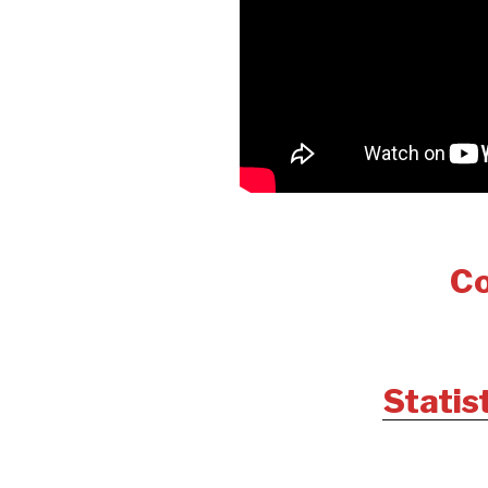
Co
Statis