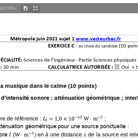
oom
100%