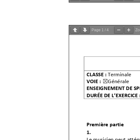
Page
1
/
4
Z