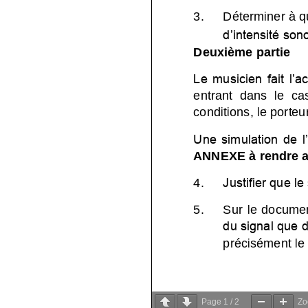
Page
1
/
2
Z