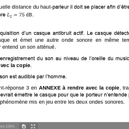
oom
100%