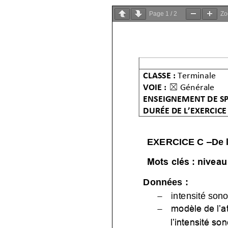
Page
1
/
2
Z