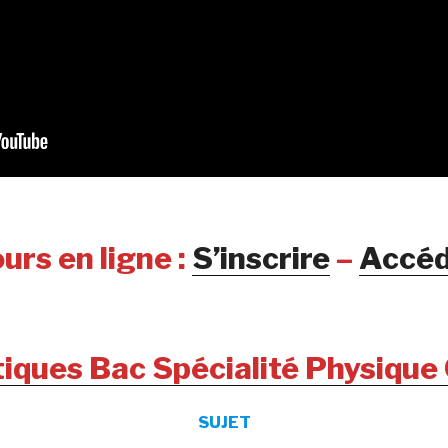
urs en ligne :
S’inscrire
–
Accéd
tiques Bac Spécialité Physique
SUJET