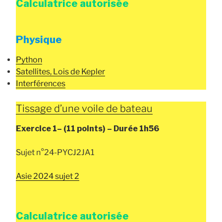
Calculatrice autorisée
Physique
Python
Satellites, Lois de Kepler
Interférences
Tissage d’une voile de bateau
Exercice 1–
(11 points) –
Durée
1h56
Sujet n°24-PYCJ2JA1
Asie 2024 sujet 2
Calculatrice autorisée