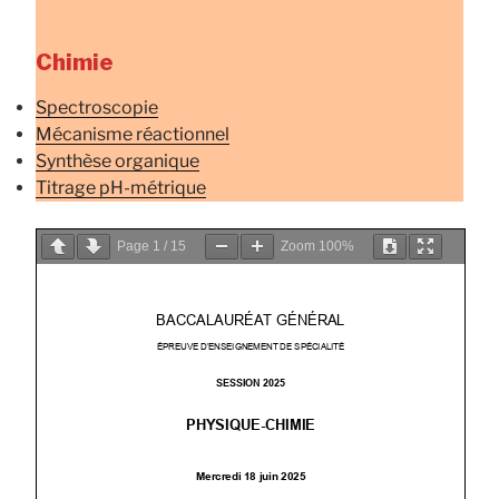
Chimie
Spectroscopie
Mécanisme réactionnel
Synthèse organique
Titrage pH-métrique
Page
1
/
15
Zoom
100%