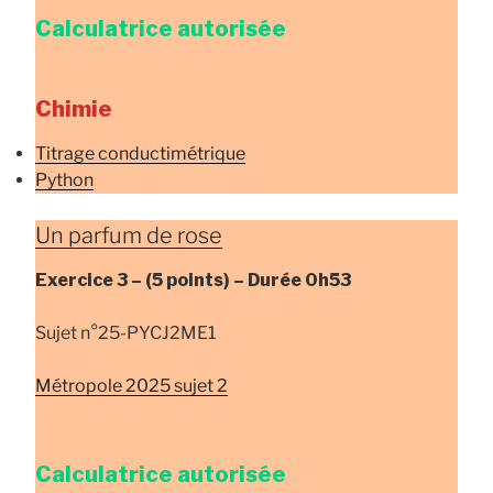
Calculatrice autorisée
Chimie
Titrage conductimétrique
Python
Un parfum de rose
Exercice 3 –
(5 points) –
Durée
0h53
Sujet n°25-PYCJ2ME1
Métropole 2025 sujet 2
Calculatrice autorisée