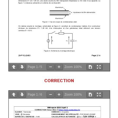
Page
1
/
5
Zoom
100%
CORRECTION
Page
1
/
6
Zoom
100%