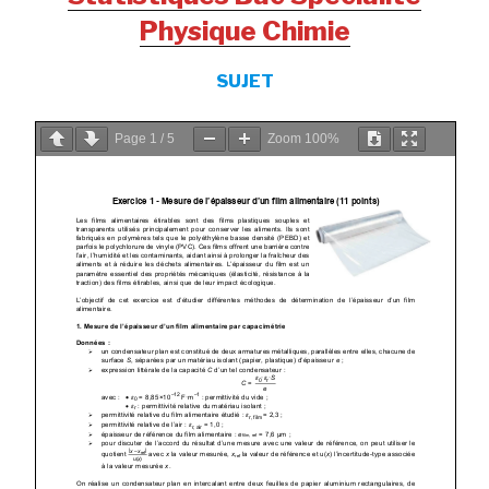
Physique Chimie
SUJET
Page
1
/
5
Zoom
100%