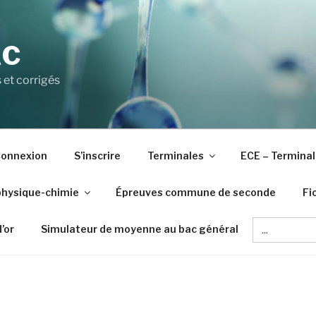
AC
 et corrigés
onnexion
S’inscrire
Terminales
ECE – Terminal
physique-chimie
Épreuves commune de seconde
Fi
Search
d’or
Simulateur de moyenne au bac général
for: