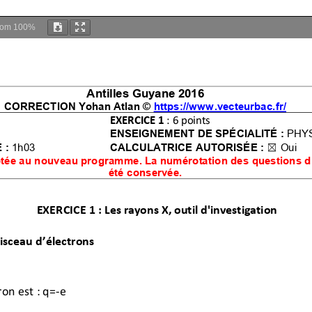
oom
100%