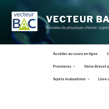
Aller
au
contenu
VECTEUR B
principal
Annales de physique-chimie : sujets
Accéder au cours en ligne
C
Premieres
3ème Brevet 
Sujets évaluations
Livre 