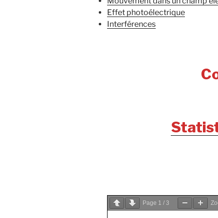
Mouvement dans un champ éle
Effet photoélectrique
Interférences
Co
Statis
Page
1
/
3
Z