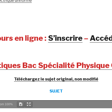
ctrique uniforme
urs en ligne :
S’inscrire
–
Accéd
tiques Bac Spécialité Physique
Téléchargez le sujet original, non modifié
SUJET
oom
100%