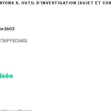
AYONS X, OUTIL D’INVESTIGATION (SUJET ET CO
ée
1h03
t n°16PYSCSAG1
risée