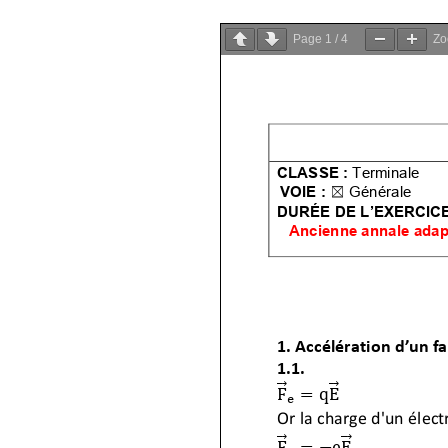
Page
1
/
4
Z