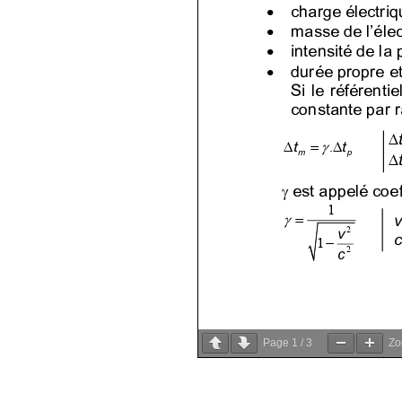
Page
1
/
3
Z