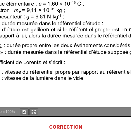
oom
100%
CORRECTION