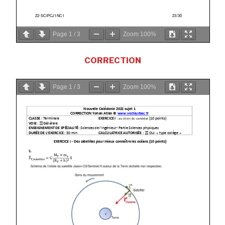
Page
1
/
3
Zoom
100%
CORRECTION
Page
1
/
3
Zoom
100%