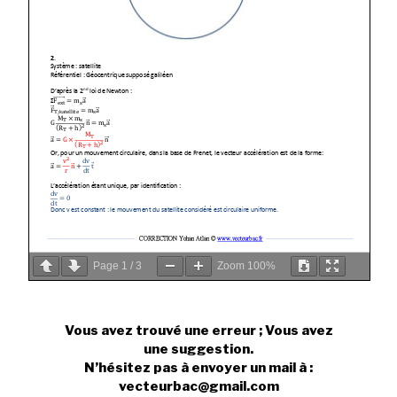
Page
1
/
3
Zoom
100%
Vous avez trouvé une erreur ; Vous avez
une suggestion.
N’hésitez pas à envoyer un mail à :
vecteurbac@gmail.com