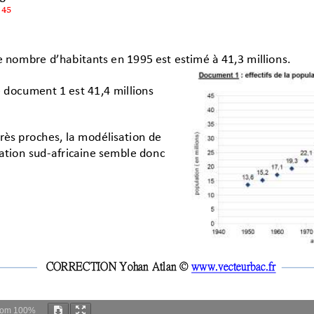
oom
100%