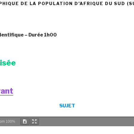
IQUE DE LA POPULATION D’AFRIQUE DU SUD (S
ientifique
– Durée 1h00
risée
vant
SUJET
oom
100%