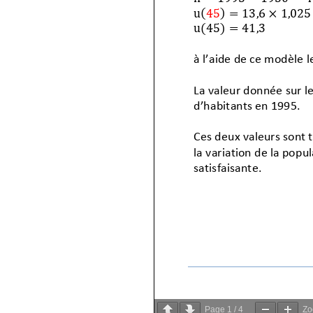
Page
1
/
4
Z