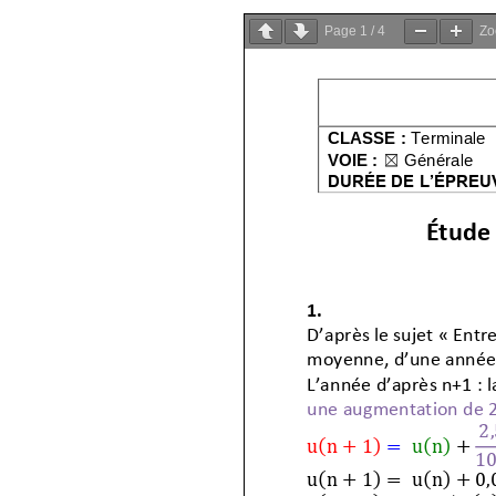
Page
1
/
4
Z