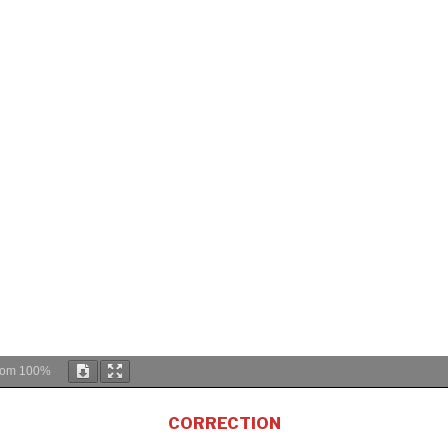
oom
100%
CORRECTION