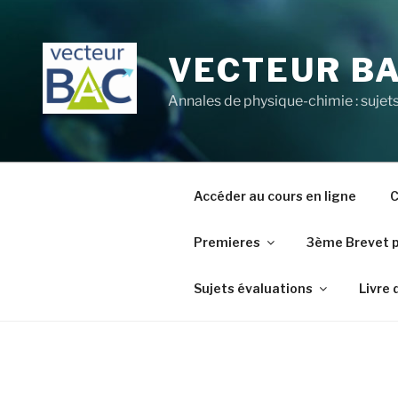
Aller
au
contenu
VECTEUR B
principal
Annales de physique-chimie : sujets
Accéder au cours en ligne
C
Premieres
3ème Brevet 
Sujets évaluations
Livre 