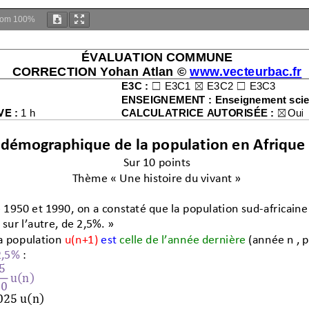
oom
100%