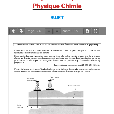
Physique Chimie
SUJET
Page
1
/
4
Zoom
100%