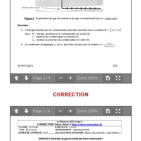
Page
1
/
4
Zoom
100%
CORRECTION
Page
1
/
4
Zoom
100%