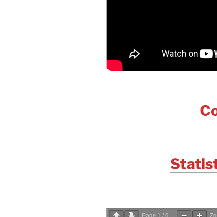
Co
Statis
Page
1
/
6
Z