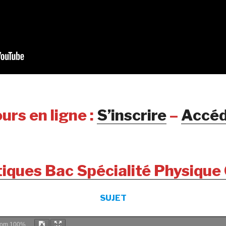
urs en ligne :
S’inscrire
–
Accéd
tiques Bac Spécialité Physique
SUJET
oom
100%