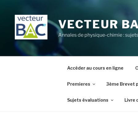
Aller
au
contenu
VECTEUR B
principal
Annales de physique-chimie : sujets
Accéder au cours en ligne
C
Premieres
3ème Brevet 
Sujets évaluations
Livre 