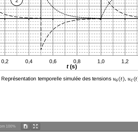
oom
100%