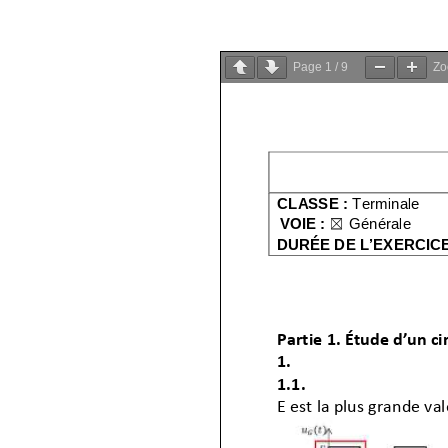
Page
1
/
9
Z