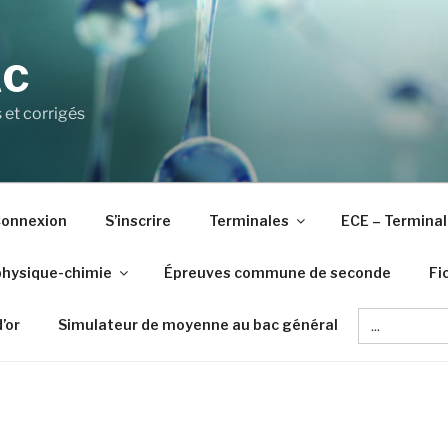
AC
 et corrigés
onnexion
S’inscrire
Terminales
ECE – Terminal
physique-chimie
Épreuves commune de seconde
Fi
Search
d’or
Simulateur de moyenne au bac général
for: