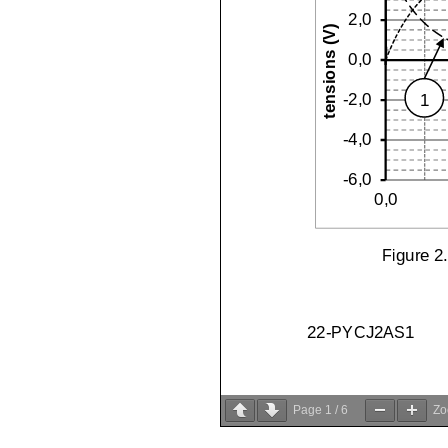
Page
1
/
6
Z