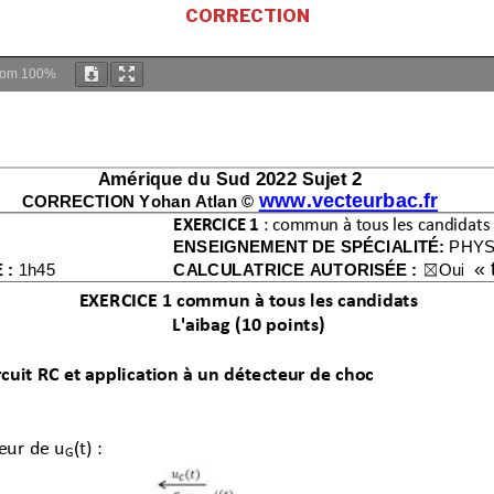
CORRECTION
oom
100%