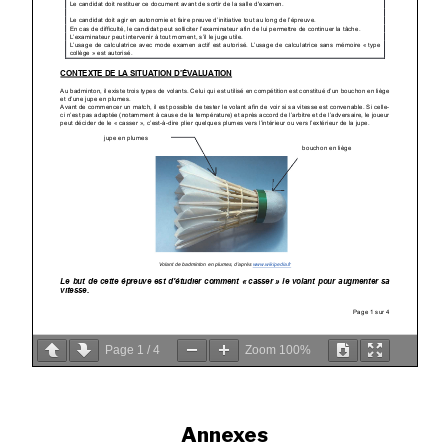
Page
1
/
4
Zoom
100%
Annexes