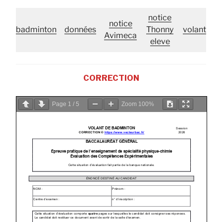
notice
notice
badminton
données
Thonny
volant
Avimeca
eleve
CORRECTION
Page
1
/
5
Zoom
100%