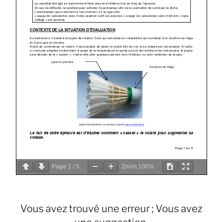
Page
1
/
5
Zoom
100%
Vous avez trouvé une erreur ; Vous avez