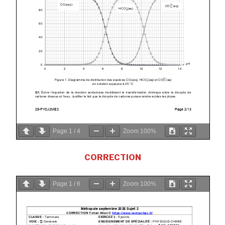
Page
1
/
4
Zoom
100%
CORRECTION
Page
1
/
6
Zoom
100%