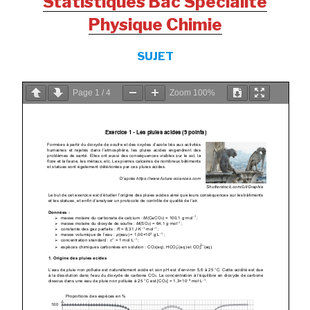
Statistiques Bac Spécialité
Physique Chimie
SUJET
Page
1
/
4
Zoom
100%