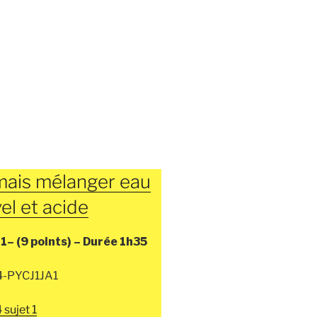
mais mélanger eau
el et acide
 1–
(9 points) –
Durée
1h35
24-PYCJ1JA1
 sujet 1