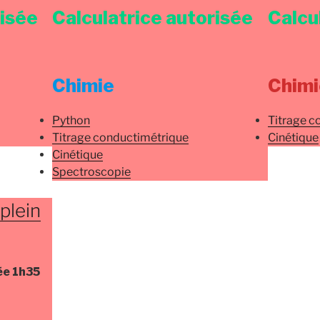
risée
Calculatrice autorisée
Calcu
Chimie
Chimi
Python
Titrage c
Titrage conductimétrique
Cinétique
Cinétique
Spectroscopie
plein
ée
1h35