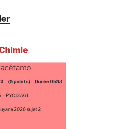
er
 Chimie
racétamol
 2 –
(5 points) –
Durée
0h53
26 – PYCJ2AG1
Guyane 2026 sujet 2