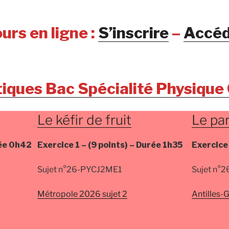
urs en ligne :
S’inscrire
–
Accéd
tiques Bac Spécialité Physique
Le kéfir de fruit
Le pa
ée
0h42
Exercice 1 –
(9 points) –
Durée
1h35
Exercice
Sujet n°26-PYCJ2ME1
Sujet n°
Métropole 2026 sujet 2
Antilles-