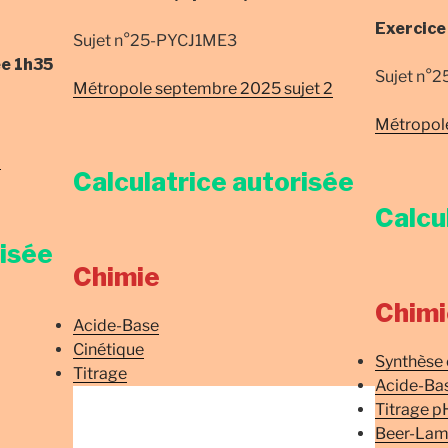
Exercice
Sujet n°25-PYCJ1ME3
ée
1h35
Sujet n°
Métropole septembre 2025 sujet 2
Métropole
2
Calculatrice autorisée
Calcu
risée
Chimie
Chimi
Acide-Base
Cinétique
Synthèse
Titrage
Acide-Ba
Titrage p
Beer-Lam