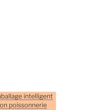
allage intelligent
yon poissonnerie