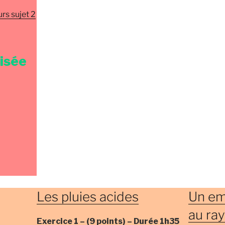
rs sujet 2
risée
Les pluies acides
Un emb
au ra
Exercice 1 –
(9 points) –
Durée
1h35