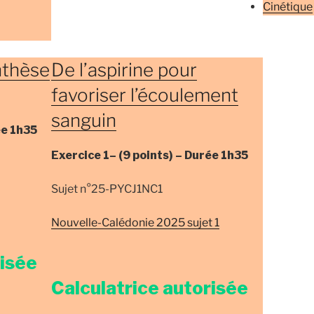
Cinétique
nthèse
De l’aspirine pour
favoriser l’écoulement
sanguin
ée
1h35
Exercice 1–
(9 points) –
Durée
1h35
Sujet n°25-PYCJ1NC1
Nouvelle-Calédonie 2025 sujet 1
risée
Calculatrice autorisée