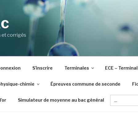
AC
 et corrigés
onnexion
S’inscrire
Terminales
ECE – Terminal
physique-chimie
Épreuves commune de seconde
Fi
Search
d’or
Simulateur de moyenne au bac général
for: