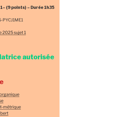
 1–
(9 points) –
Durée
1h35
25-PYCJ1ME1
 2025 sujet 1
latrice autorisée
e
 organique
se
H-métrique
bert