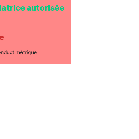
latrice autorisée
e
onductimétrique