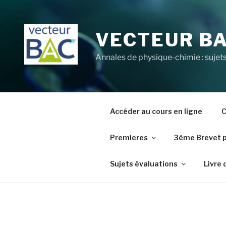
Aller
au
contenu
VECTEUR B
principal
Annales de physique-chimie : sujets
Accéder au cours en ligne
C
Premieres
3ème Brevet 
Sujets évaluations
Livre 