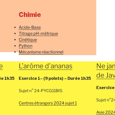
Chimie
Acide-Base
Titrage pH-métrique
Cinétique
Python
Mécanisme réactionnel
e
L’arôme d’ananas
Ne ja
de Jav
ée
1h35
Exercice 1–
(9 points) –
Durée
1h35
Exercice
Sujet n° 24-PYCG11BIS
Sujet n°
Centres étrangers 2024 sujet 1
Asie 2024