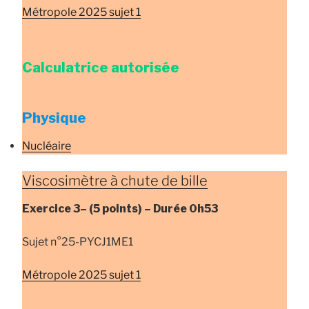
Métropole 2025 sujet 1
Calculatrice autorisée
Physique
Nucléaire
Viscosimètre à chute de bille
Exercice
3
–
(5 points) –
Durée
0h53
Sujet n°25-PYCJ1ME1
Métropole 2025 sujet 1