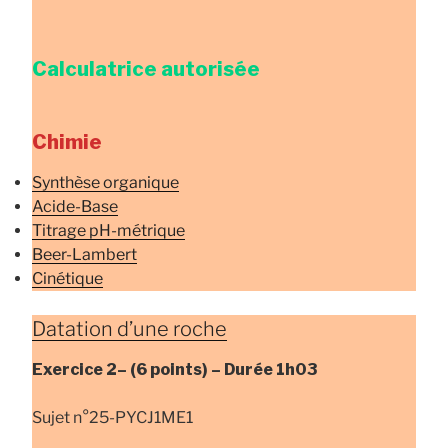
Calculatrice autorisée
Chimie
Synthèse organique
Acide-Base
Titrage pH-métrique
Beer-Lambert
Cinétique
Datation d’une roche
Exercice
2
–
(6 points) –
Durée
1h03
Sujet n°25-PYCJ1ME1