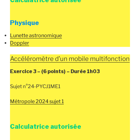
Calculatrice autorisée
Physique
Lunette astronomique
Doppler
Accéléromètre d’un mobile multifonction
Exercice 3 –
(6 points) –
Durée
1h03
Sujet n°24-PYCJ1ME1
Métropole 2024 sujet 1
Calculatrice autorisée