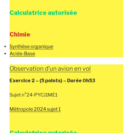
Calculatrice autorisée
Chimie
Synthèse organique
Acide-Base
Observation d’un avion en vol
Exercice 2 –
(5 points) –
Durée
0h53
Sujet n°24-PYCJ1ME1
Métropole 2024 sujet 1