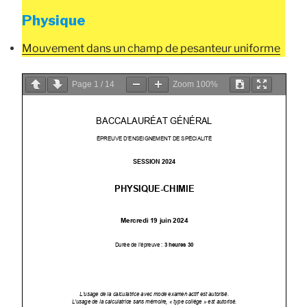
Physique
Mouvement dans un champ de pesanteur uniforme
Page
1
/
14
Zoom
100%