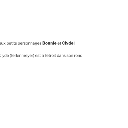
 deux petits personnages
Bonnie
et
Clyde
!
yde (l’erlenmeyer) est à l’étroit dans son rond