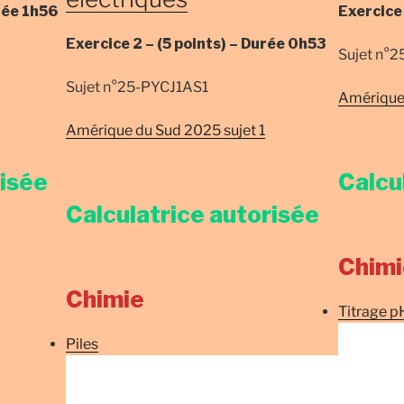
rée
1h56
Exercice
Exercice 2 –
(5 points) –
Durée
0h53
Sujet n°
Sujet n°25-PYCJ1AS1
Amérique 
Amérique du Sud 2025 sujet 1
risée
Calcu
Calculatrice autorisée
Chimi
Chimie
Titrage p
Piles