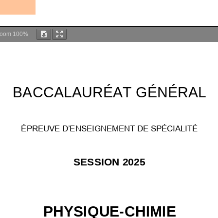
Zoom
100%