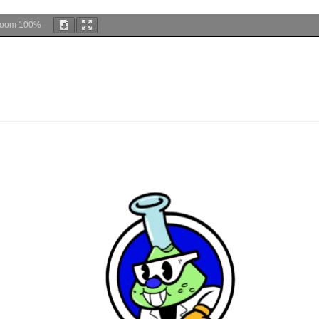
Zoom
100%