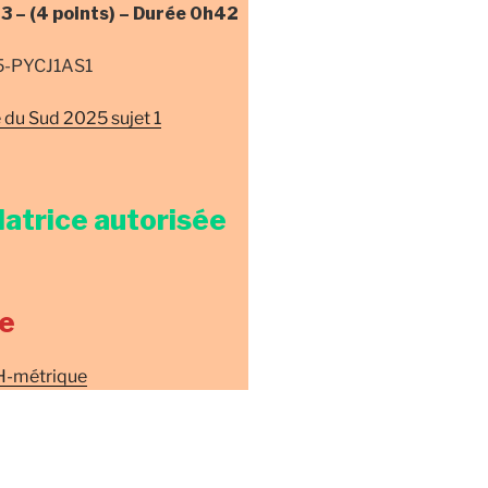
 3 –
(4 points) –
Durée
0h42
25-PYCJ1AS1
du Sud 2025 sujet 1
latrice autorisée
e
H-métrique