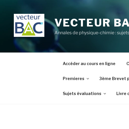
Aller
au
contenu
VECTEUR B
principal
Annales de physique-chimie : sujets
Accéder au cours en ligne
C
Premieres
3ème Brevet 
Sujets évaluations
Livre 