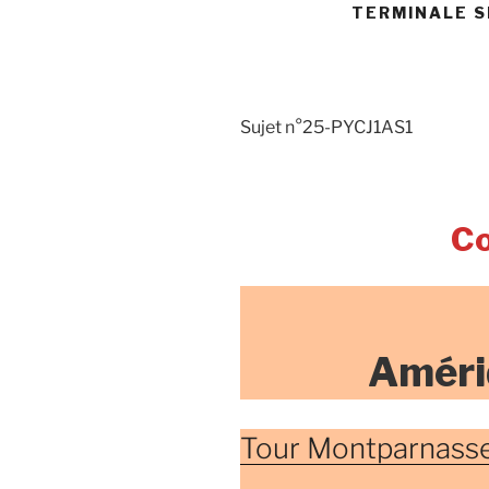
TERMINALE SP
Sujet n°25-PYCJ1AS1
Co
Améri
Tour Montparnass