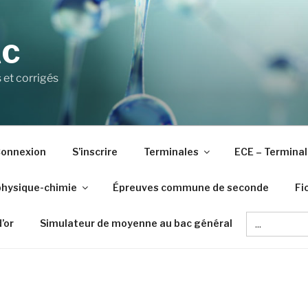
AC
 et corrigés
onnexion
S’inscrire
Terminales
ECE – Terminal
physique-chimie
Épreuves commune de seconde
Fi
Search
d’or
Simulateur de moyenne au bac général
for: