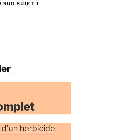
U SUD SUJET 1
er
omplet
 d’un herbicide