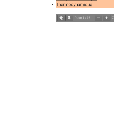
Thermodynamique
Page
1
/
16