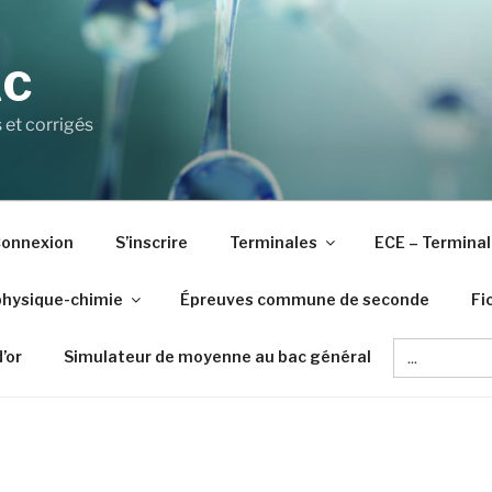
AC
 et corrigés
onnexion
S’inscrire
Terminales
ECE – Terminal
physique-chimie
Épreuves commune de seconde
Fi
Search
d’or
Simulateur de moyenne au bac général
for: