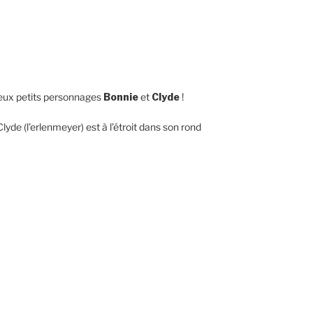
 deux petits personnages
Bonnie
et
Clyde
!
yde (l’erlenmeyer) est à l’étroit dans son rond