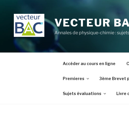
Aller
au
contenu
VECTEUR B
principal
Annales de physique-chimie : sujets
Accéder au cours en ligne
C
Premieres
3ème Brevet 
Sujets évaluations
Livre 