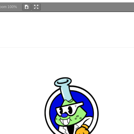
oom
100%