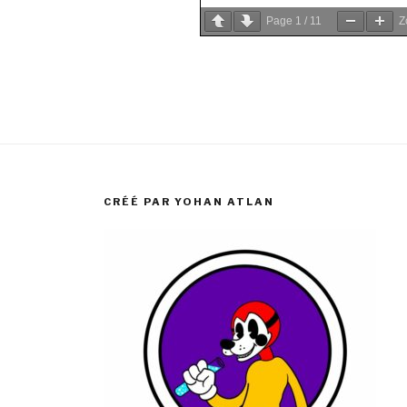
Page
1
/
11
Z
CRÉÉ PAR YOHAN ATLAN