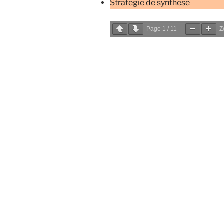
Stratégie de synthèse
Page
1
/
11
Z