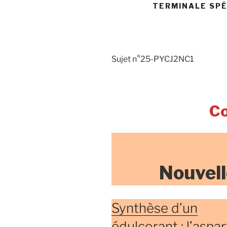
TERMINALE SPÉ
Sujet n°25-PYCJ2NC1
Co
Nouvell
Synthèse d’un
édulcorant : l’aspa