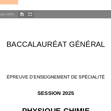
oom
100%