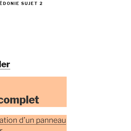
ÉDONIE SUJET 2
er
 complet
lation d’un panneau
r