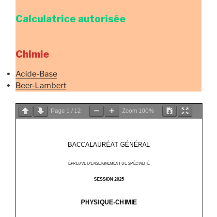
Calculatrice autorisée
Chimie
Acide-Base
Beer-Lambert
Page
1
/
12
Zoom
100%