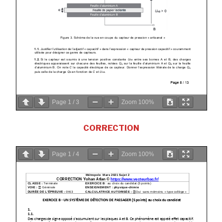
Page
1
/
3
Zoom
100%
CORRECTION
Page
1
/
4
Zoom
100%