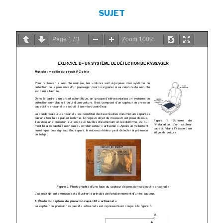
SUJET
Page
1
/
3
Zoom
100%