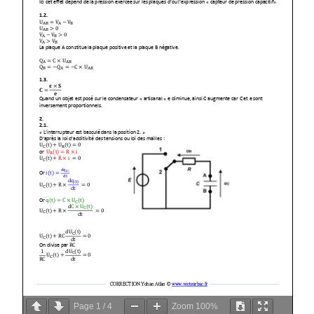
Page
1
/
4
Zoom
100%