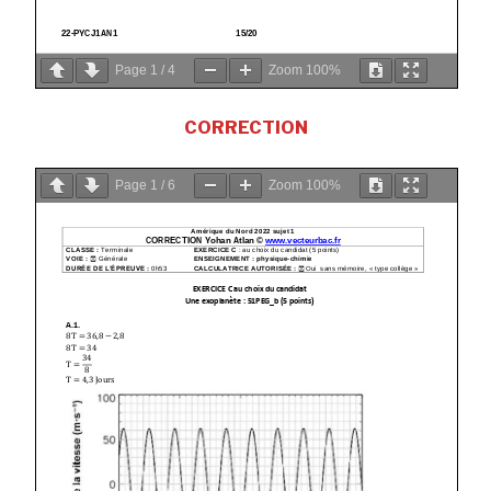
Page
1
/
4
Zoom
100%
CORRECTION
Page
1
/
6
Zoom
100%