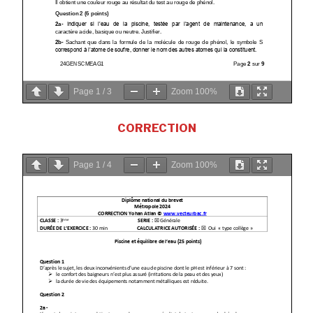
Page
1
/
3
Zoom
100%
CORRECTION
Page
1
/
4
Zoom
100%