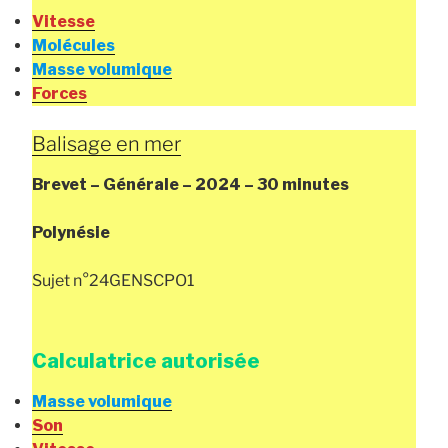
Vitesse
Molécules
Masse volumique
Forces
Balisage en mer
Brevet – Générale – 2024 – 30 minutes
Polynésie
Sujet n°24GENSCPO1
Calculatrice autorisée
Masse volumique
Son