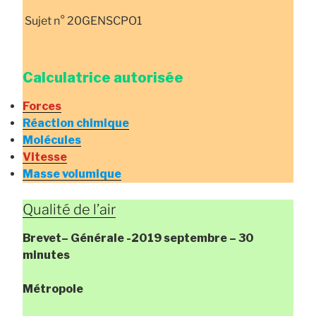
Sujet n° 20GENSCPO1
Calculatrice autorisée
Forces
Réaction chimique
Molécules
Vitesse
Masse volumique
Qualité de l’air
Brevet
– Générale
-2019 septembre – 30
minutes
Métropole