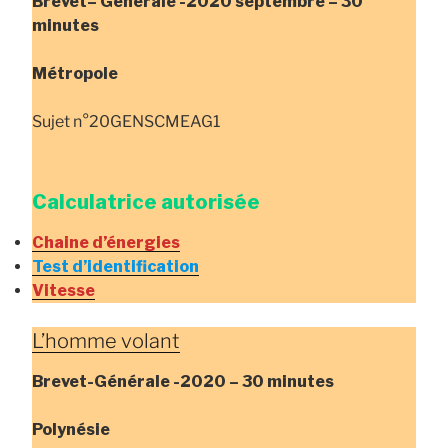
Brevet
– Générale
-2020 septembre – 30
minutes
Métropole
Sujet n°20GENSCMEAG1
Calculatrice autorisée
Chaine d’énergies
Test d’identification
Vitesse
L’homme volant
Brevet-Générale -2020 – 30 minutes
Polynésie