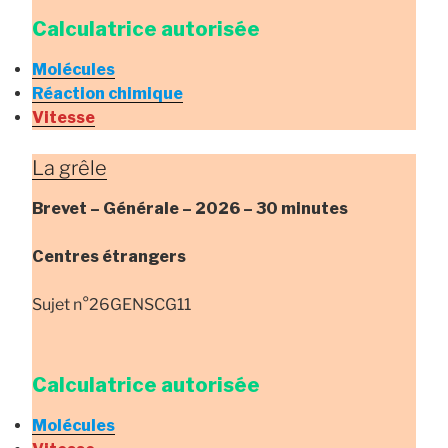
Calculatrice autorisée
Molécules
Réaction chimique
Vitesse
La grêle
Brevet – Générale –
2026 – 30 minutes
Centres étrangers
Sujet n°26GENSCG11
Calculatrice autorisée
Molécules