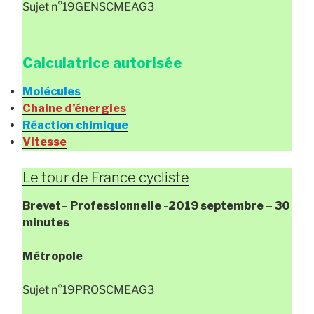
Sujet n°19GENSCMEAG3
Calculatrice autorisée
Molécules
Chaine d’énergies
Réaction chimique
Vitesse
Le tour de France cycliste
Brevet
– Professionnelle
-2019 septembre – 30
minutes
Métropole
Sujet n°19PROSCMEAG3