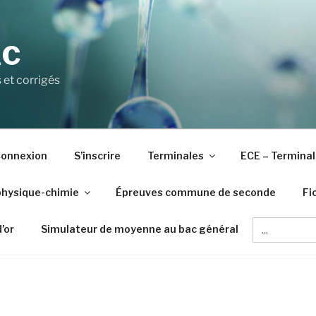
AC
 et corrigés
onnexion
S’inscrire
Terminales
ECE – Terminal
physique-chimie
Épreuves commune de seconde
Fi
Search
d’or
Simulateur de moyenne au bac général
for: