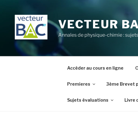
Aller
au
contenu
VECTEUR B
principal
Annales de physique-chimie : sujets
Accéder au cours en ligne
C
Premieres
3ème Brevet 
Sujets évaluations
Livre 