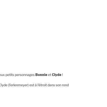
 deux petits personnages
Bonnie
et
Clyde
!
yde (l’erlenmeyer) est à l’étroit dans son rond